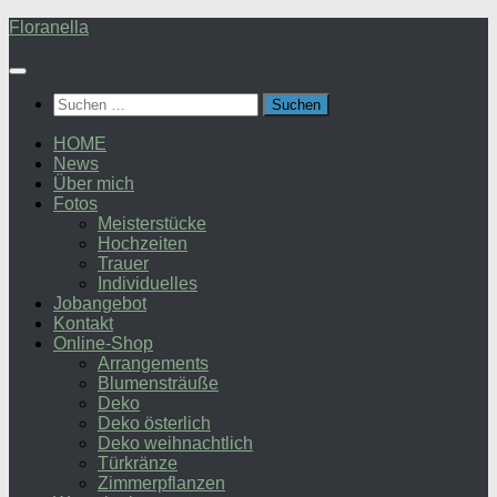
Zum
Floranella
Inhalt
springen
Suchen
nach:
HOME
News
Über mich
Fotos
Meisterstücke
Hochzeiten
Trauer
Individuelles
Jobangebot
Kontakt
Online-Shop
Arrangements
Blumensträuße
Deko
Deko österlich
Deko weihnachtlich
Türkränze
Zimmerpflanzen