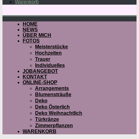
Warenkorb
HOME
NEWS
ÜBER MICH
FOTOS
Meisterstücke
Hochzeiten
Trauer
Individuelles
JOBANGEBOT
KONTAKT
ONLINE-SHOP
Arrangements
Blumensträuße
Deko
Deko Österlich
Deko Weihnachtlich
Türkränze
Zimmerpflanzen
WARENKORB