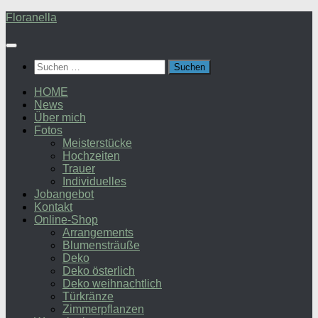
Zum
Floranella
Inhalt
springen
Suchen
nach:
HOME
News
Über mich
Fotos
Meisterstücke
Hochzeiten
Trauer
Individuelles
Jobangebot
Kontakt
Online-Shop
Arrangements
Blumensträuße
Deko
Deko österlich
Deko weihnachtlich
Türkränze
Zimmerpflanzen