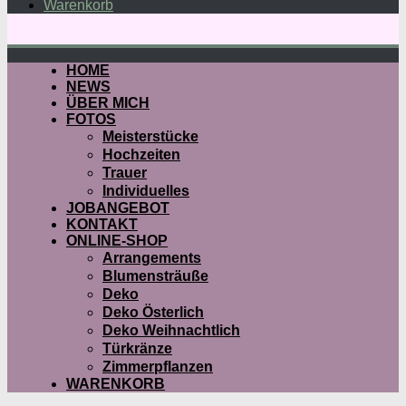
Warenkorb
HOME
NEWS
ÜBER MICH
FOTOS
Meisterstücke
Hochzeiten
Trauer
Individuelles
JOBANGEBOT
KONTAKT
ONLINE-SHOP
Arrangements
Blumensträuße
Deko
Deko Österlich
Deko Weihnachtlich
Türkränze
Zimmerpflanzen
WARENKORB