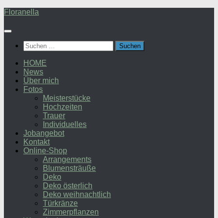
Zum
Floranella
Inhalt
springen
Suchen
nach:
HOME
News
Über mich
Fotos
Meisterstücke
Hochzeiten
Trauer
Individuelles
Jobangebot
Kontakt
Online-Shop
Arrangements
Blumensträuße
Deko
Deko österlich
Deko weihnachtlich
Türkränze
Zimmerpflanzen