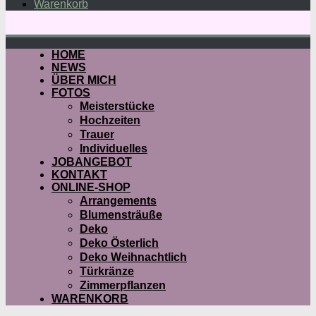
Warenkorb
HOME
NEWS
ÜBER MICH
FOTOS
Meisterstücke
Hochzeiten
Trauer
Individuelles
JOBANGEBOT
KONTAKT
ONLINE-SHOP
Arrangements
Blumensträuße
Deko
Deko Österlich
Deko Weihnachtlich
Türkränze
Zimmerpflanzen
WARENKORB