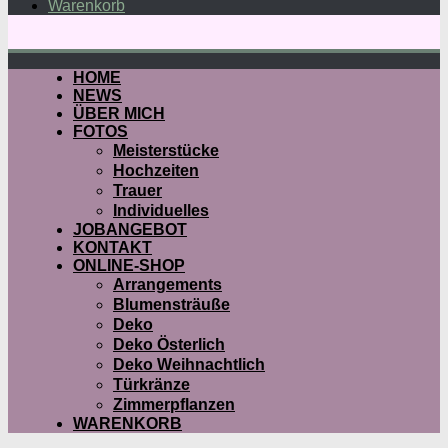
Warenkorb
HOME
NEWS
ÜBER MICH
FOTOS
Meisterstücke
Hochzeiten
Trauer
Individuelles
JOBANGEBOT
KONTAKT
ONLINE-SHOP
Arrangements
Blumensträuße
Deko
Deko Österlich
Deko Weihnachtlich
Türkränze
Zimmerpflanzen
WARENKORB