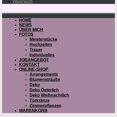
Warenkorb
HOME
NEWS
ÜBER MICH
FOTOS
Meisterstücke
Hochzeiten
Trauer
Individuelles
JOBANGEBOT
KONTAKT
ONLINE-SHOP
Arrangements
Blumensträuße
Deko
Deko Österlich
Deko Weihnachtlich
Türkränze
Zimmerpflanzen
WARENKORB