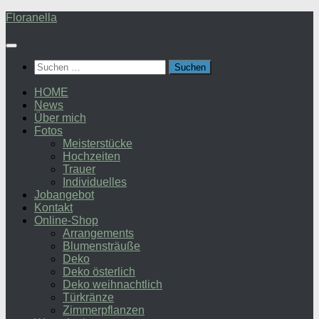
Zum
Floranella
Inhalt
springen
Suchen
nach:
HOME
News
Über mich
Fotos
Meisterstücke
Hochzeiten
Trauer
Individuelles
Jobangebot
Kontakt
Online-Shop
Arrangements
Blumensträuße
Deko
Deko österlich
Deko weihnachtlich
Türkränze
Zimmerpflanzen