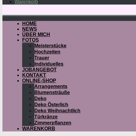
Warenkorb
HOME
NEWS
ÜBER MICH
FOTOS
Meisterstücke
Hochzeiten
Trauer
Individuelles
JOBANGEBOT
KONTAKT
ONLINE-SHOP
Arrangements
Blumensträuße
Deko
Deko Österlich
Deko Weihnachtlich
Türkränze
Zimmerpflanzen
WARENKORB