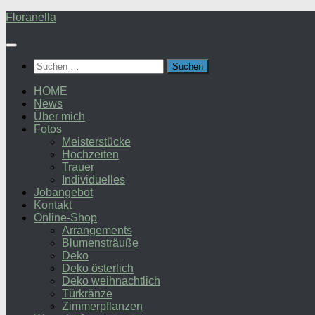
Zum
Floranella
Inhalt
springen
Suchen
nach:
HOME
News
Über mich
Fotos
Meisterstücke
Hochzeiten
Trauer
Individuelles
Jobangebot
Kontakt
Online-Shop
Arrangements
Blumensträuße
Deko
Deko österlich
Deko weihnachtlich
Türkränze
Zimmerpflanzen