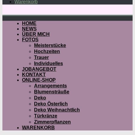
Warenkorb
HOME
NEWS
ÜBER MICH
FOTOS
Meisterstücke
Hochzeiten
Trauer
Individuelles
JOBANGEBOT
KONTAKT
ONLINE-SHOP
Arrangements
Blumensträuße
Deko
Deko Österlich
Deko Weihnachtlich
Türkränze
Zimmerpflanzen
WARENKORB