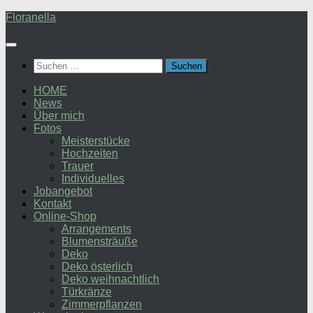
Zum
Floranella
Inhalt
springen
Suchen
nach:
HOME
News
Über mich
Fotos
Meisterstücke
Hochzeiten
Trauer
Individuelles
Jobangebot
Kontakt
Online-Shop
Arrangements
Blumensträuße
Deko
Deko österlich
Deko weihnachtlich
Türkränze
Zimmerpflanzen