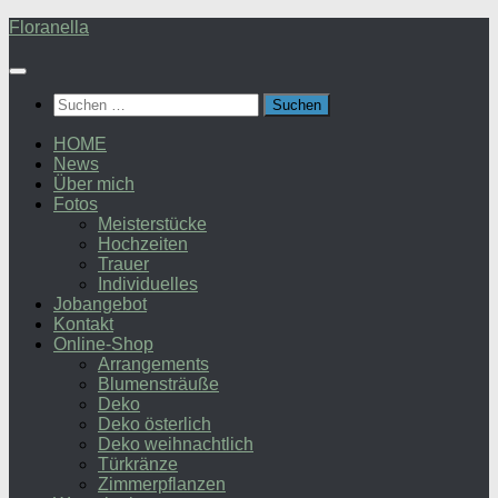
Zum
Floranella
Inhalt
springen
Suchen
nach:
HOME
News
Über mich
Fotos
Meisterstücke
Hochzeiten
Trauer
Individuelles
Jobangebot
Kontakt
Online-Shop
Arrangements
Blumensträuße
Deko
Deko österlich
Deko weihnachtlich
Türkränze
Zimmerpflanzen