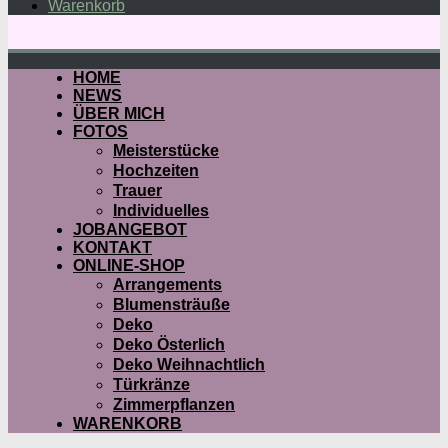
Warenkorb
HOME
NEWS
ÜBER MICH
FOTOS
Meisterstücke
Hochzeiten
Trauer
Individuelles
JOBANGEBOT
KONTAKT
ONLINE-SHOP
Arrangements
Blumensträuße
Deko
Deko Österlich
Deko Weihnachtlich
Türkränze
Zimmerpflanzen
WARENKORB