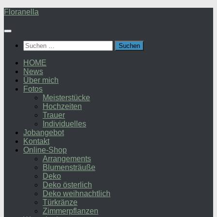
Zum
Floranella
Inhalt
springen
Suchen
nach:
HOME
News
Über mich
Fotos
Meisterstücke
Hochzeiten
Trauer
Individuelles
Jobangebot
Kontakt
Online-Shop
Arrangements
Blumensträuße
Deko
Deko österlich
Deko weihnachtlich
Türkränze
Zimmerpflanzen