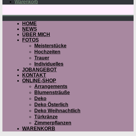
Warenkorb
HOME
NEWS
ÜBER MICH
FOTOS
Meisterstücke
Hochzeiten
Trauer
Individuelles
JOBANGEBOT
KONTAKT
ONLINE-SHOP
Arrangements
Blumensträuße
Deko
Deko Österlich
Deko Weihnachtlich
Türkränze
Zimmerpflanzen
WARENKORB