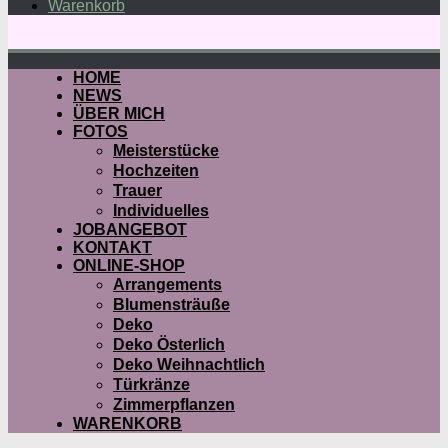
Warenkorb
HOME
NEWS
ÜBER MICH
FOTOS
Meisterstücke
Hochzeiten
Trauer
Individuelles
JOBANGEBOT
KONTAKT
ONLINE-SHOP
Arrangements
Blumensträuße
Deko
Deko Österlich
Deko Weihnachtlich
Türkränze
Zimmerpflanzen
WARENKORB