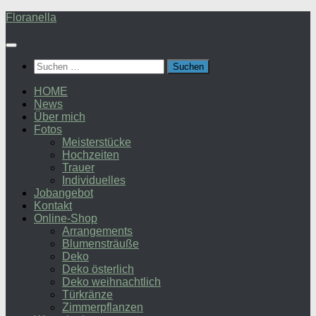
Zum
Floranella
Inhalt
springen
Suchen
nach:
HOME
News
Über mich
Fotos
Meisterstücke
Hochzeiten
Trauer
Individuelles
Jobangebot
Kontakt
Online-Shop
Arrangements
Blumensträuße
Deko
Deko österlich
Deko weihnachtlich
Türkränze
Zimmerpflanzen