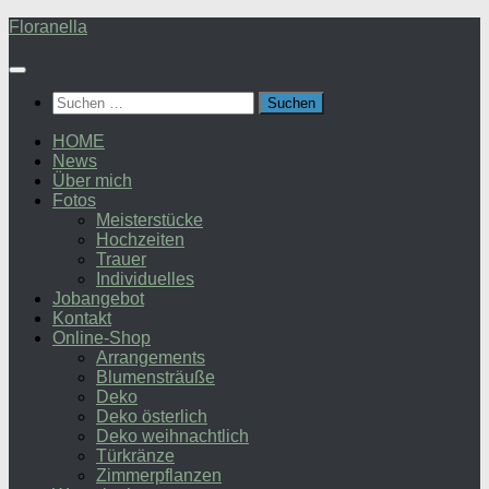
Zum
Floranella
Inhalt
springen
Suchen
nach:
HOME
News
Über mich
Fotos
Meisterstücke
Hochzeiten
Trauer
Individuelles
Jobangebot
Kontakt
Online-Shop
Arrangements
Blumensträuße
Deko
Deko österlich
Deko weihnachtlich
Türkränze
Zimmerpflanzen