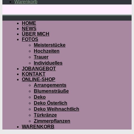
Warenkorb
HOME
NEWS
ÜBER MICH
FOTOS
Meisterstücke
Hochzeiten
Trauer
Individuelles
JOBANGEBOT
KONTAKT
ONLINE-SHOP
Arrangements
Blumensträuße
Deko
Deko Österlich
Deko Weihnachtlich
Türkränze
Zimmerpflanzen
WARENKORB