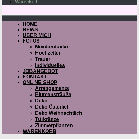
Warenkorb
HOME
NEWS
ÜBER MICH
FOTOS
Meisterstücke
Hochzeiten
Trauer
Individuelles
JOBANGEBOT
KONTAKT
ONLINE-SHOP
Arrangements
Blumensträuße
Deko
Deko Österlich
Deko Weihnachtlich
Türkränze
Zimmerpflanzen
WARENKORB