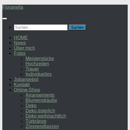
Zum
Floranella
Inhalt
springen
Suchen
nach:
HOME
News
Über mich
Fotos
Meisterstücke
Hochzeiten
Trauer
Individuelles
Jobangebot
Kontakt
Online-Shop
Arrangements
Blumensträuße
Deko
Deko österlich
Deko weihnachtlich
Türkränze
Zimmerpflanzen