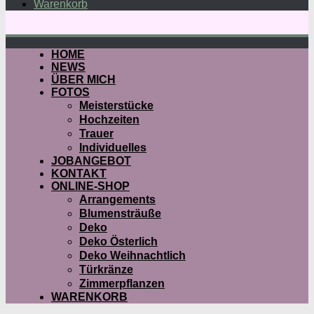
Warenkorb
HOME
NEWS
ÜBER MICH
FOTOS
Meisterstücke
Hochzeiten
Trauer
Individuelles
JOBANGEBOT
KONTAKT
ONLINE-SHOP
Arrangements
Blumensträuße
Deko
Deko Österlich
Deko Weihnachtlich
Türkränze
Zimmerpflanzen
WARENKORB