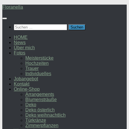
Zum
Floranella
Inhalt
springen
Suchen
nach:
HOME
News
Über mich
Fotos
Meisterstücke
Hochzeiten
Trauer
Individuelles
Jobangebot
Kontakt
Online-Shop
Arrangements
Blumensträuße
Deko
Deko österlich
Deko weihnachtlich
Türkränze
Zimmerpflanzen