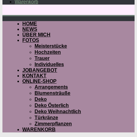
Warenkorb
HOME
NEWS
ÜBER MICH
FOTOS
Meisterstücke
Hochzeiten
Trauer
Individuelles
JOBANGEBOT
KONTAKT
ONLINE-SHOP
Arrangements
Blumensträuße
Deko
Deko Österlich
Deko Weihnachtlich
Türkränze
Zimmerpflanzen
WARENKORB