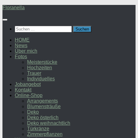
Zum
Floranella
Inhalt
springen
Suchen
nach:
HOME
News
Über mich
Fotos
Meisterstücke
Hochzeiten
Trauer
Individuelles
Jobangebot
Kontakt
Online-Shop
Arrangements
Blumensträuße
Deko
Deko österlich
Deko weihnachtlich
Türkränze
Zimmerpflanzen