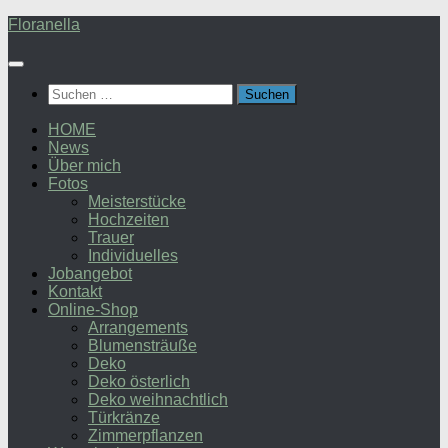
Zum
Floranella
Inhalt
springen
Suchen
nach:
HOME
News
Über mich
Fotos
Meisterstücke
Hochzeiten
Trauer
Individuelles
Jobangebot
Kontakt
Online-Shop
Arrangements
Blumensträuße
Deko
Deko österlich
Deko weihnachtlich
Türkränze
Zimmerpflanzen