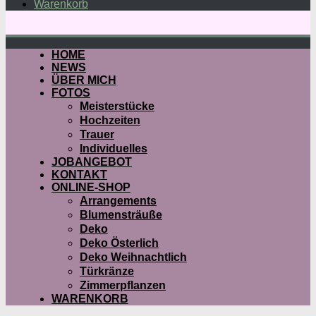
Warenkorb
HOME
NEWS
ÜBER MICH
FOTOS
Meisterstücke
Hochzeiten
Trauer
Individuelles
JOBANGEBOT
KONTAKT
ONLINE-SHOP
Arrangements
Blumensträuße
Deko
Deko Österlich
Deko Weihnachtlich
Türkränze
Zimmerpflanzen
WARENKORB