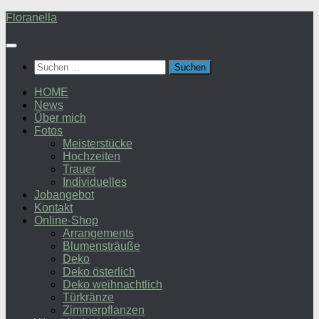
Zum
Floranella
Inhalt
springen
Suchen
nach:
HOME
News
Über mich
Fotos
Meisterstücke
Hochzeiten
Trauer
Individuelles
Jobangebot
Kontakt
Online-Shop
Arrangements
Blumensträuße
Deko
Deko österlich
Deko weihnachtlich
Türkränze
Zimmerpflanzen