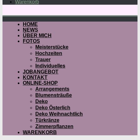
Warenkorb
HOME
NEWS
ÜBER MICH
FOTOS
Meisterstücke
Hochzeiten
Trauer
Individuelles
JOBANGEBOT
KONTAKT
ONLINE-SHOP
Arrangements
Blumensträuße
Deko
Deko Österlich
Deko Weihnachtlich
Türkränze
Zimmerpflanzen
WARENKORB