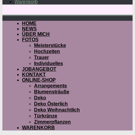
Warenkorb
HOME
NEWS
ÜBER MICH
FOTOS
Meisterstücke
Hochzeiten
Trauer
Individuelles
JOBANGEBOT
KONTAKT
ONLINE-SHOP
Arrangements
Blumensträuße
Deko
Deko Österlich
Deko Weihnachtlich
Türkränze
Zimmerpflanzen
WARENKORB