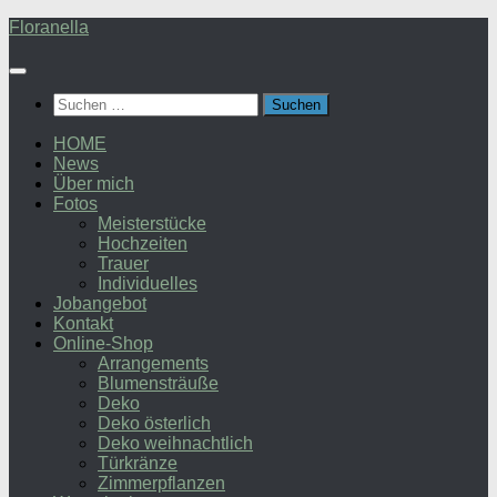
Zum
Floranella
Inhalt
springen
Suchen
nach:
HOME
News
Über mich
Fotos
Meisterstücke
Hochzeiten
Trauer
Individuelles
Jobangebot
Kontakt
Online-Shop
Arrangements
Blumensträuße
Deko
Deko österlich
Deko weihnachtlich
Türkränze
Zimmerpflanzen