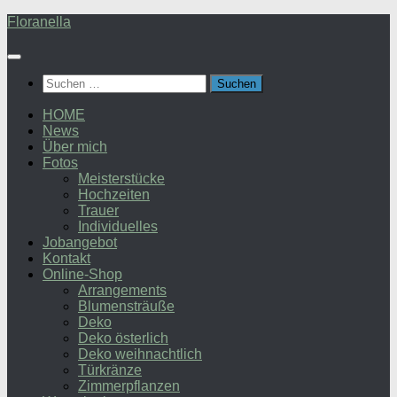
Zum
Floranella
Inhalt
springen
Suchen
nach:
HOME
News
Über mich
Fotos
Meisterstücke
Hochzeiten
Trauer
Individuelles
Jobangebot
Kontakt
Online-Shop
Arrangements
Blumensträuße
Deko
Deko österlich
Deko weihnachtlich
Türkränze
Zimmerpflanzen