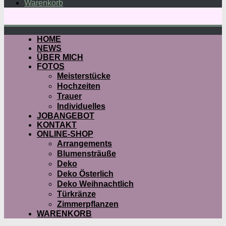
Warenkorb
HOME
NEWS
ÜBER MICH
FOTOS
Meisterstücke
Hochzeiten
Trauer
Individuelles
JOBANGEBOT
KONTAKT
ONLINE-SHOP
Arrangements
Blumensträuße
Deko
Deko Österlich
Deko Weihnachtlich
Türkränze
Zimmerpflanzen
WARENKORB