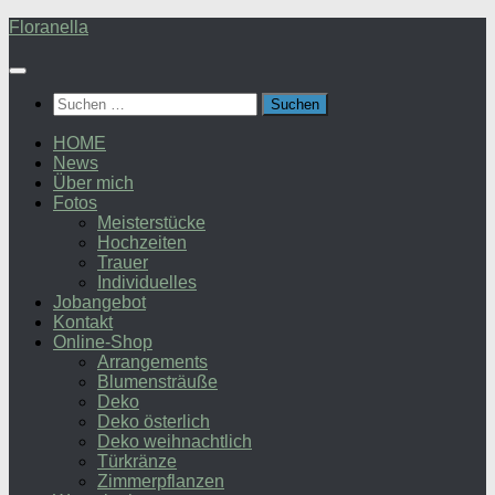
Zum
Floranella
Inhalt
springen
Suchen
nach:
HOME
News
Über mich
Fotos
Meisterstücke
Hochzeiten
Trauer
Individuelles
Jobangebot
Kontakt
Online-Shop
Arrangements
Blumensträuße
Deko
Deko österlich
Deko weihnachtlich
Türkränze
Zimmerpflanzen