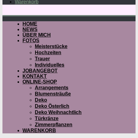
Warenkorb
HOME
NEWS
ÜBER MICH
FOTOS
Meisterstücke
Hochzeiten
Trauer
Individuelles
JOBANGEBOT
KONTAKT
ONLINE-SHOP
Arrangements
Blumensträuße
Deko
Deko Österlich
Deko Weihnachtlich
Türkränze
Zimmerpflanzen
WARENKORB