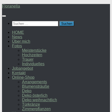
Zum
Floranella
Inhalt
springen
Suchen
nach:
HOME
News
Über mich
Fotos
Meisterstücke
Hochzeiten
Trauer
Individuelles
Jobangebot
Kontakt
Online-Shop
Arrangements
Blumensträuße
Deko
Deko österlich
Deko weihnachtlich
Türkränze
Zimmerpflanzen