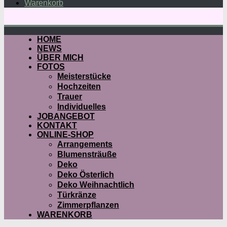
Warenkorb
HOME
NEWS
ÜBER MICH
FOTOS
Meisterstücke
Hochzeiten
Trauer
Individuelles
JOBANGEBOT
KONTAKT
ONLINE-SHOP
Arrangements
Blumensträuße
Deko
Deko Österlich
Deko Weihnachtlich
Türkränze
Zimmerpflanzen
WARENKORB