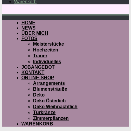
Warenkorb
HOME
NEWS
ÜBER MICH
FOTOS
Meisterstücke
Hochzeiten
Trauer
Individuelles
JOBANGEBOT
KONTAKT
ONLINE-SHOP
Arrangements
Blumensträuße
Deko
Deko Österlich
Deko Weihnachtlich
Türkränze
Zimmerpflanzen
WARENKORB