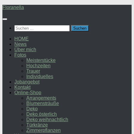
Zum
Floranella
Inhalt
springen
Suchen
nach:
HOME
News
Über mich
Fotos
Meisterstücke
Hochzeiten
Trauer
Individuelles
Jobangebot
Kontakt
Online-Shop
Arrangements
Blumensträuße
Deko
Deko österlich
Deko weihnachtlich
Türkränze
Zimmerpflanzen