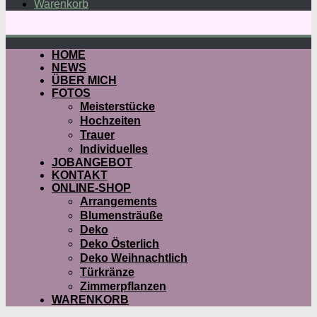
Warenkorb
HOME
NEWS
ÜBER MICH
FOTOS
Meisterstücke
Hochzeiten
Trauer
Individuelles
JOBANGEBOT
KONTAKT
ONLINE-SHOP
Arrangements
Blumensträuße
Deko
Deko Österlich
Deko Weihnachtlich
Türkränze
Zimmerpflanzen
WARENKORB