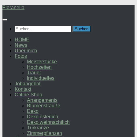
Zum
Floranella
Inhalt
springen
Suchen
nach:
HOME
News
Über mich
Fotos
Meisterstücke
Hochzeiten
Trauer
Individuelles
Jobangebot
Kontakt
Online-Shop
Arrangements
Blumensträuße
Deko
Deko österlich
Deko weihnachtlich
Türkränze
Zimmerpflanzen