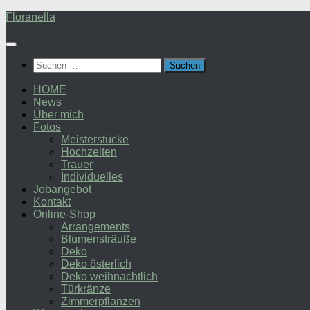
Zum
Floranella
Inhalt
springen
Suchen
nach:
HOME
News
Über mich
Fotos
Meisterstücke
Hochzeiten
Trauer
Individuelles
Jobangebot
Kontakt
Online-Shop
Arrangements
Blumensträuße
Deko
Deko österlich
Deko weihnachtlich
Türkränze
Zimmerpflanzen