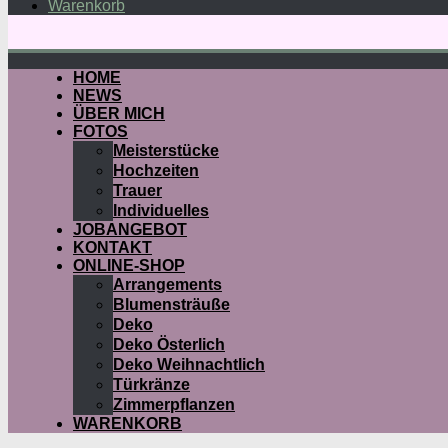
Warenkorb
HOME
NEWS
ÜBER MICH
FOTOS
Meisterstücke
Hochzeiten
Trauer
Individuelles
JOBANGEBOT
KONTAKT
ONLINE-SHOP
Arrangements
Blumensträuße
Deko
Deko Österlich
Deko Weihnachtlich
Türkränze
Zimmerpflanzen
WARENKORB