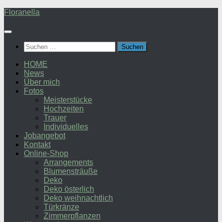
Zum
Floranella
Inhalt
springen
Suchen
nach:
HOME
News
Über mich
Fotos
Meisterstücke
Hochzeiten
Trauer
Individuelles
Jobangebot
Kontakt
Online-Shop
Arrangements
Blumensträuße
Deko
Deko österlich
Deko weihnachtlich
Türkränze
Zimmerpflanzen