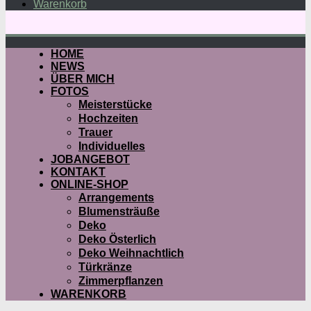
Warenkorb
HOME
NEWS
ÜBER MICH
FOTOS
Meisterstücke
Hochzeiten
Trauer
Individuelles
JOBANGEBOT
KONTAKT
ONLINE-SHOP
Arrangements
Blumensträuße
Deko
Deko Österlich
Deko Weihnachtlich
Türkränze
Zimmerpflanzen
WARENKORB