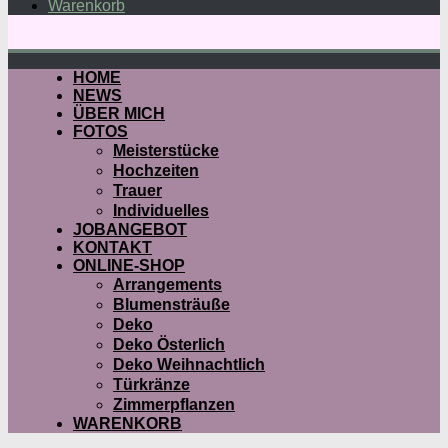
Warenkorb
HOME
NEWS
ÜBER MICH
FOTOS
Meisterstücke
Hochzeiten
Trauer
Individuelles
JOBANGEBOT
KONTAKT
ONLINE-SHOP
Arrangements
Blumensträuße
Deko
Deko Österlich
Deko Weihnachtlich
Türkränze
Zimmerpflanzen
WARENKORB