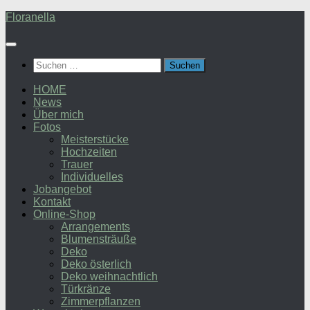
Zum
Floranella
Inhalt
springen
Suchen
nach:
HOME
News
Über mich
Fotos
Meisterstücke
Hochzeiten
Trauer
Individuelles
Jobangebot
Kontakt
Online-Shop
Arrangements
Blumensträuße
Deko
Deko österlich
Deko weihnachtlich
Türkränze
Zimmerpflanzen