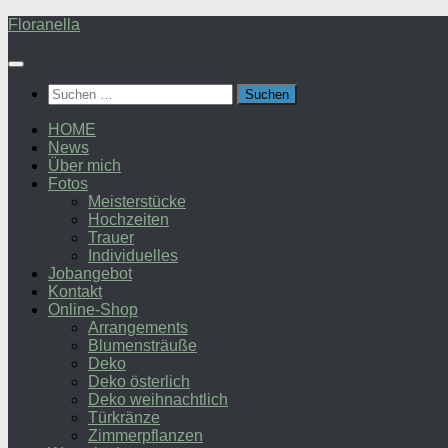
Zum
Floranella
Inhalt
springen
Suchen
nach:
HOME
News
Über mich
Fotos
Meisterstücke
Hochzeiten
Trauer
Individuelles
Jobangebot
Kontakt
Online-Shop
Arrangements
Blumensträuße
Deko
Deko österlich
Deko weihnachtlich
Türkränze
Zimmerpflanzen