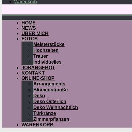
Warenkorb
HOME
NEWS
ÜBER MICH
FOTOS
Meisterstücke
Hochzeiten
Trauer
Individuelles
JOBANGEBOT
KONTAKT
ONLINE-SHOP
Arrangements
Blumensträuße
Deko
Deko Österlich
Deko Weihnachtlich
Türkränze
Zimmerpflanzen
WARENKORB