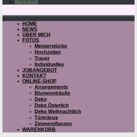
Warenkorb
HOME
NEWS
ÜBER MICH
FOTOS
Meisterstücke
Hochzeiten
Trauer
Individuelles
JOBANGEBOT
KONTAKT
ONLINE-SHOP
Arrangements
Blumensträuße
Deko
Deko Österlich
Deko Weihnachtlich
Türkränze
Zimmerpflanzen
WARENKORB