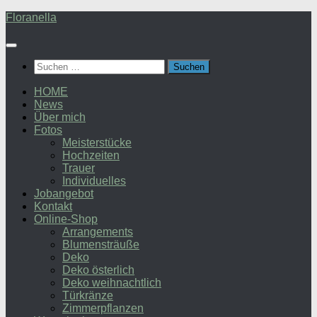
Zum
Floranella
Inhalt
springen
Suchen
nach:
HOME
News
Über mich
Fotos
Meisterstücke
Hochzeiten
Trauer
Individuelles
Jobangebot
Kontakt
Online-Shop
Arrangements
Blumensträuße
Deko
Deko österlich
Deko weihnachtlich
Türkränze
Zimmerpflanzen