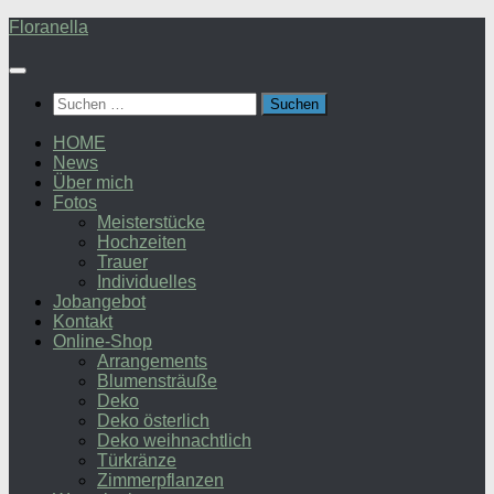
Zum
Floranella
Inhalt
springen
Suchen
nach:
HOME
News
Über mich
Fotos
Meisterstücke
Hochzeiten
Trauer
Individuelles
Jobangebot
Kontakt
Online-Shop
Arrangements
Blumensträuße
Deko
Deko österlich
Deko weihnachtlich
Türkränze
Zimmerpflanzen