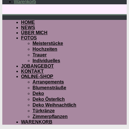
Warenkorb
HOME
NEWS
ÜBER MICH
FOTOS
Meisterstücke
Hochzeiten
Trauer
Individuelles
JOBANGEBOT
KONTAKT
ONLINE-SHOP
Arrangements
Blumensträuße
Deko
Deko Österlich
Deko Weihnachtlich
Türkränze
Zimmerpflanzen
WARENKORB