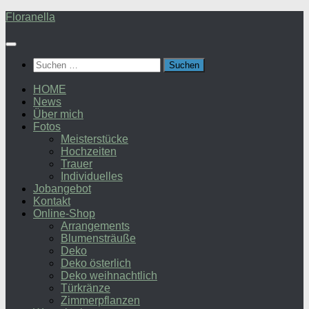
Zum
Floranella
Inhalt
springen
Suchen
nach:
HOME
News
Über mich
Fotos
Meisterstücke
Hochzeiten
Trauer
Individuelles
Jobangebot
Kontakt
Online-Shop
Arrangements
Blumensträuße
Deko
Deko österlich
Deko weihnachtlich
Türkränze
Zimmerpflanzen