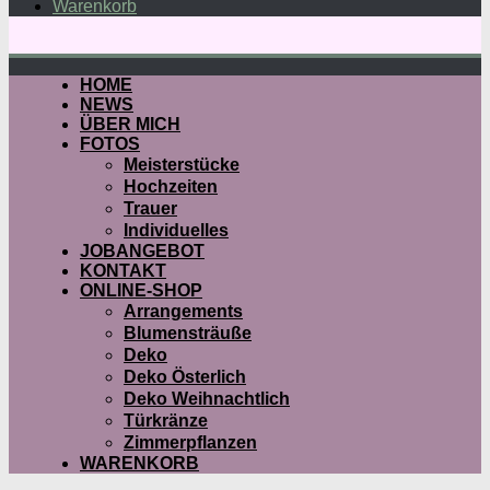
Warenkorb
HOME
NEWS
ÜBER MICH
FOTOS
Meisterstücke
Hochzeiten
Trauer
Individuelles
JOBANGEBOT
KONTAKT
ONLINE-SHOP
Arrangements
Blumensträuße
Deko
Deko Österlich
Deko Weihnachtlich
Türkränze
Zimmerpflanzen
WARENKORB