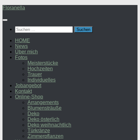
Zum
Floranella
Inhalt
springen
Suchen
nach:
HOME
News
Über mich
Fotos
Meisterstücke
Hochzeiten
Trauer
Individuelles
Jobangebot
Kontakt
Online-Shop
Arrangements
Blumensträuße
Deko
Deko österlich
Deko weihnachtlich
Türkränze
Zimmerpflanzen