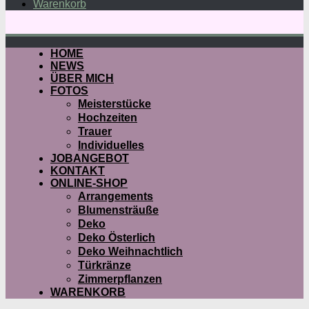
Warenkorb
HOME
NEWS
ÜBER MICH
FOTOS
Meisterstücke
Hochzeiten
Trauer
Individuelles
JOBANGEBOT
KONTAKT
ONLINE-SHOP
Arrangements
Blumensträuße
Deko
Deko Österlich
Deko Weihnachtlich
Türkränze
Zimmerpflanzen
WARENKORB