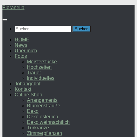
Zum
Floranella
Inhalt
springen
Suchen
nach:
HOME
News
Über mich
Fotos
Meisterstücke
Hochzeiten
Trauer
Individuelles
Jobangebot
Kontakt
Online-Shop
Arrangements
Blumensträuße
Deko
Deko österlich
Deko weihnachtlich
Türkränze
Zimmerpflanzen