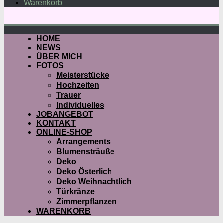
Warenkorb
HOME
NEWS
ÜBER MICH
FOTOS
Meisterstücke
Hochzeiten
Trauer
Individuelles
JOBANGEBOT
KONTAKT
ONLINE-SHOP
Arrangements
Blumensträuße
Deko
Deko Österlich
Deko Weihnachtlich
Türkränze
Zimmerpflanzen
WARENKORB