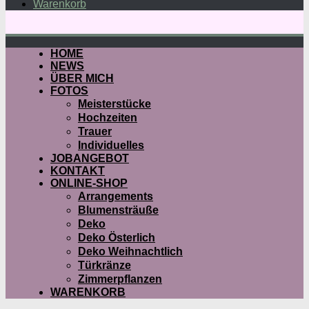
Warenkorb
HOME
NEWS
ÜBER MICH
FOTOS
Meisterstücke
Hochzeiten
Trauer
Individuelles
JOBANGEBOT
KONTAKT
ONLINE-SHOP
Arrangements
Blumensträuße
Deko
Deko Österlich
Deko Weihnachtlich
Türkränze
Zimmerpflanzen
WARENKORB