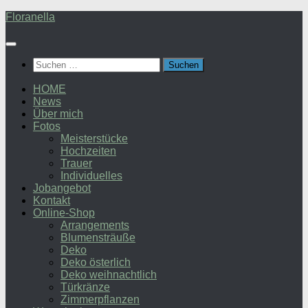
Zum
Floranella
Inhalt
springen
Suchen
nach:
HOME
News
Über mich
Fotos
Meisterstücke
Hochzeiten
Trauer
Individuelles
Jobangebot
Kontakt
Online-Shop
Arrangements
Blumensträuße
Deko
Deko österlich
Deko weihnachtlich
Türkränze
Zimmerpflanzen