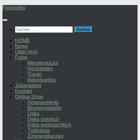
Zum
Floranella
Inhalt
springen
Suchen
nach:
HOME
News
Über mich
Fotos
Meisterstücke
Hochzeiten
Trauer
Individuelles
Jobangebot
Kontakt
Online-Shop
Arrangements
Blumensträuße
Deko
Deko österlich
Deko weihnachtlich
Türkränze
Zimmerpflanzen