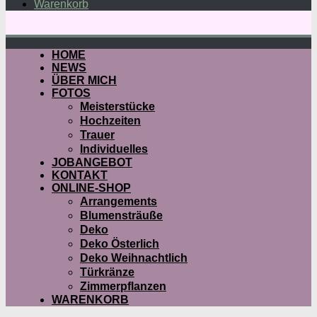
Warenkorb
HOME
NEWS
ÜBER MICH
FOTOS
Meisterstücke
Hochzeiten
Trauer
Individuelles
JOBANGEBOT
KONTAKT
ONLINE-SHOP
Arrangements
Blumensträuße
Deko
Deko Österlich
Deko Weihnachtlich
Türkränze
Zimmerpflanzen
WARENKORB